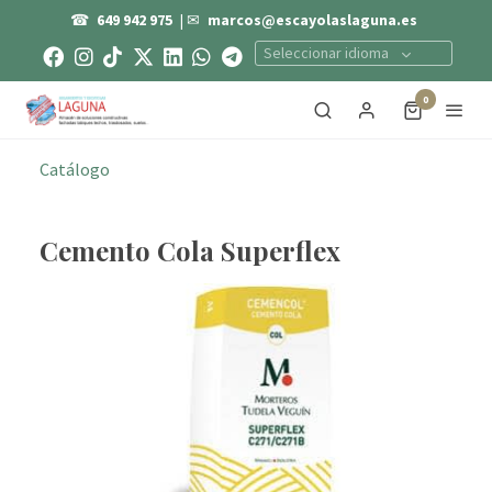
☎
649 942 975
| ✉
marcos@escayolaslaguna.es
Seleccionar idioma
0
Catálogo
Cemento Cola Superflex