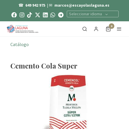
☎
649 942 975
| ✉
marcos@escayolaslaguna.es
Seleccionar idioma
0
Catálogo
Cemento Cola Super