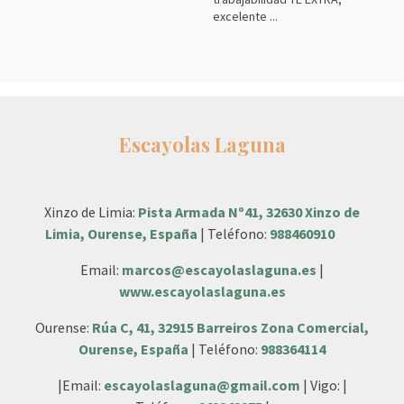
excelente ...
Escayolas Laguna
Xinzo de Limia:
Pista Armada Nº41, 32630 Xinzo de
Limia, Ourense, España
| Teléfono:
988460910
Email:
marcos@escayolaslaguna.es
|
www.escayolaslaguna.es
Ourense:
Rúa C, 41, 32915 Barreiros Zona Comercial,
Ourense, España
| Teléfono:
988364114
|Email:
escayolaslaguna@gmail.com
| Vigo: |