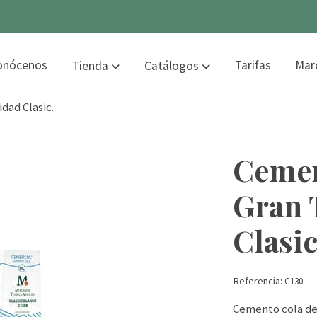
onócenos
Tarifas
Mar
Tienda
Catálogos
dad Clasic.
Cemen
Gran 
Clasic
Referencia:
C130
Cemento cola de 