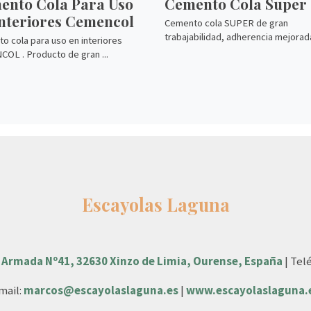
ento Cola Para Uso
Cemento Cola Super
Interiores Cemencol
Cemento cola SUPER de gran
trabajabilidad, adherencia mejorada,
o cola para uso en interiores
OL . Producto de gran ...
Escayolas Laguna
 Armada Nº41, 32630 Xinzo de Limia, Ourense, España
| Tel
mail:
marcos@escayolaslaguna.es
|
www.escayolaslaguna.