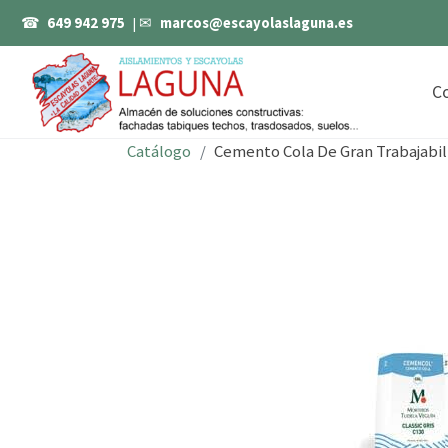
☎
649 942 975
| ✉
marcos@escayolaslaguna.es
C
Catálogo
Cemento Cola De Gran Trabajabili