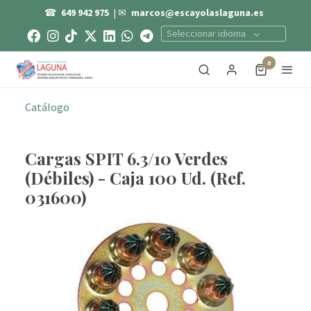
☎
649 942 975
| ✉
marcos@escayolaslaguna.es
Seleccionar idioma
0
Catálogo
Cargas SPIT 6.3/10 Verdes
(Débiles) - Caja 100 Ud. (Ref.
031600)