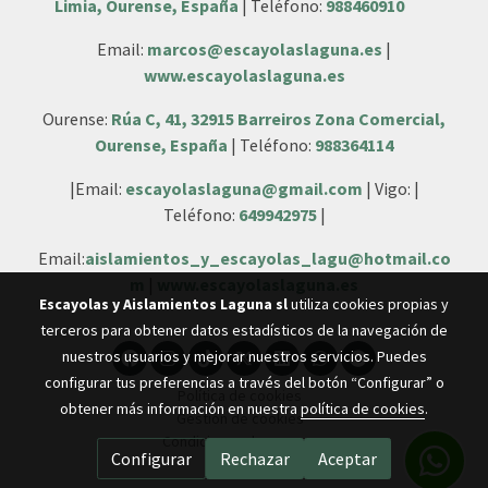
Limia, Ourense, España
| Teléfono:
988460910
Email:
marcos@escayolaslaguna.es
|
www.escayolaslaguna.es
Ourense:
Rúa C, 41, 32915 Barreiros Zona Comercial,
Ourense, España
| Teléfono:
988364114
|Email:
escayolaslaguna@gmail.com
| Vigo: |
Teléfono:
649942975
|
Email:
aislamientos_y_escayolas_lagu@hotmail.co
m
|
www.escayolaslaguna.es
Escayolas y Aislamientos Laguna sl
utiliza cookies propias y
terceros para obtener datos estadísticos de la navegación de
nuestros usuarios y mejorar nuestros servicios. Puedes
configurar tus preferencias a través del botón “Configurar” o
Política de cookies
obtener más información en nuestra
política de cookies
.
Gestión de cookies
Condiciones de compra
Configurar
Rechazar
Aceptar