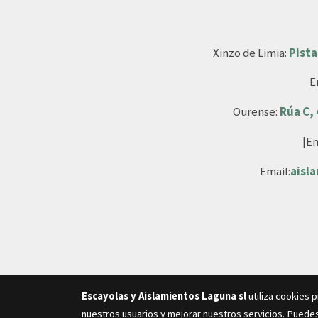
Xinzo de Limia:
Pista
E
Ourense:
Rúa C,
|Em
Email:
aisl
Escayolas y Aislamientos Laguna sl
utiliza cookies 
nuestros usuarios y mejorar nuestros servicios. Puedes