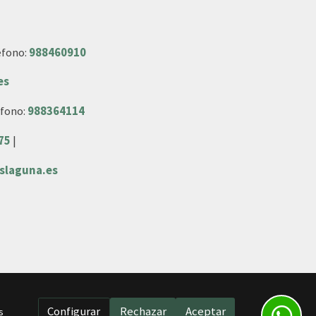
éfono:
988460910
es
éfono:
988364114
75
|
slaguna.es
Configurar
Rechazar
Aceptar
s