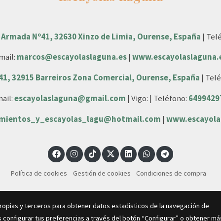
 Armada Nº41, 32630 Xinzo de Limia, Ourense, España
| Tel
mail:
marcos@escayolaslaguna.es
|
www.escayolaslaguna.
 41, 32915 Barreiros Zona Comercial, Ourense, España
| Tel
ail:
escayolaslaguna@gmail.com
| Vigo: | Teléfono:
6499429
amientos_y_escayolas_lagu@hotmail.com
|
www.escayola
Política de cookies
Gestión de cookies
Condiciones de compra
propias y terceros para obtener datos estadísticos de la navegación de
 configurar tus preferencias a través del botón “Configurar” o obtener má