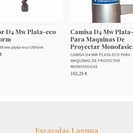
or D4 Mw Plata-eco
Camisa D4 Mw Plata
form
Para Maquinas De
Proyectar Monofasic
d4 mw plata-eco Utiform
€
CAMISA D4 MW PLATA-ECO PARA
MAQUINAS DE PROYECTAR
MONOFASICAS
103,25 €
Escayolas Laguna