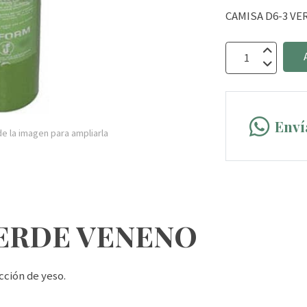
CAMISA D6-3 V
Enví
e la imagen para ampliarla
VERDE VENENO
cción de yeso.