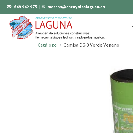
☎
649 942 975
| ✉
marcos@escayolaslaguna.es
C
Catálogo
Camisa D6-3 Verde Veneno