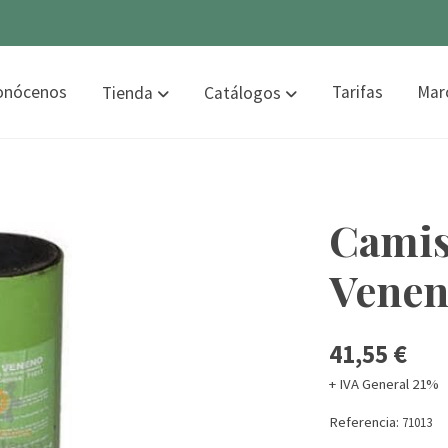
onócenos
Tarifas
Mar
Tienda
Catálogos
Camis
Vene
41,55 €
+ IVA General 21%
Referencia:
71013