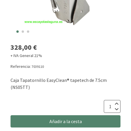
328,00 €
+ IVA General 21%
Referencia:
7039110
Caja Tapatornillo EasyClean® tapetech de 7.5cm
(NS05TT)
Añadir a la cesta