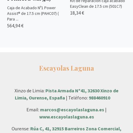
Kit de reparación caja acabado
EasyClean de 17.5 cm (501C7)
Caja de Acabado Nº1 Power
18,34 €
Assist® de 17.5 cm (PAHC07) (
Para ...
564,94 €
Escayolas Laguna
Xinzo de Limia:
Pista Armada Nº41, 32630 Xinzo de
Limia, Ourense, España
| Teléfono:
988460910
Email:
marcos@escayolaslaguna.es
|
www.escayolaslaguna.es
Ourense:
Rúa C, 41, 32915 Barreiros Zona Comercial,