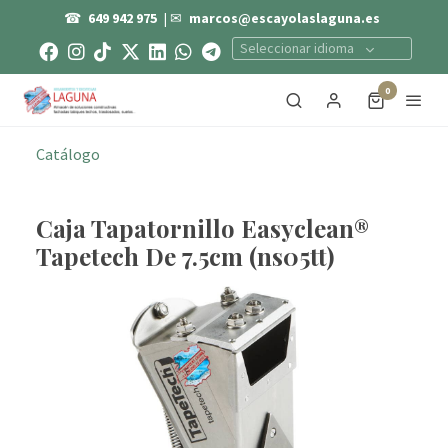
☎
649 942 975
| ✉
marcos@escayolaslaguna.es
Seleccionar idioma
0
Catálogo
Caja Tapatornillo Easyclean®
Tapetech De 7.5cm (ns05tt)