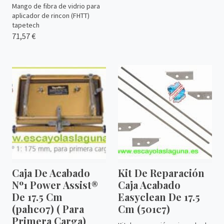
Mango de fibra de vidrio para
aplicador de rincon (FHTT)
tapetech
71,57 €
Caja De Acabado
Kit De Reparación
Nº1 Power Assist®
Caja Acabado
De 17.5 Cm
Easyclean De 17.5
(pahc07) ( Para
Cm (501c7)
Primera Carga)