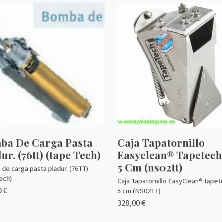
ba De Carga Pasta
Caja Tapatornillo
ur. (76tt) (tape Tech)
Easyclean® Tapetech
5 Cm (ns02tt)
de carga pasta pladur. (76TT)
ech)
Caja Tapatornillo EasyClean® tape
 €
5 cm (NS02TT)
328,00 €