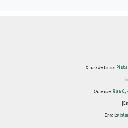
Xinzo de Limia:
Pista
E
Ourense:
Rúa C,
|Em
Email:
aisl