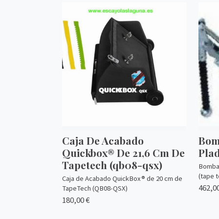
Caja De Acabado
Bom
Quickbox® De 21,6 Cm De
Plad
Tapetech (qb08-qsx)
Bomba 
(tape t
Caja de Acabado QuickBox® de 20 cm de
462,00
TapeTech (QB08-QSX)
180,00 €