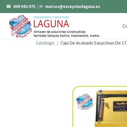
☎
649 942 975
| ✉
marcos@escayolaslaguna.es
C
Catálogo
Caja De Acabado Easyclean De 17.