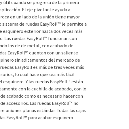
uy útil cuando se progresa de la primera
aplicación. El eje pivotante ayuda a
roca en un lado de la unión tiene mayor
evo sistema de ruedas EasyRoll™ le permite a
e esquinero exterior hasta dos veces más
o. Las ruedas EasyRoll™ funcionan con
endo los de de metal, con acabado de
uedas EasyRoll™ cuentan con un saliente
esquinero sin aditamentos del mercado de
as ruedas EasyRoll es más de tres veces más
orios, lo cual hace que sea más fácil
l esquinero. Y las ruedas EasyRoll™ están
tamente con la cuchilla de acabado, con lo
aja de acabado como es necesario hacer con
de accesorios. Las ruedas EasyRoll™ no
e uniones planas estándar. Todas las cajas
as EasyRoll™ para acabar esquinero