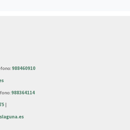
éfono:
988460910
es
éfono:
988364114
75
|
slaguna.es