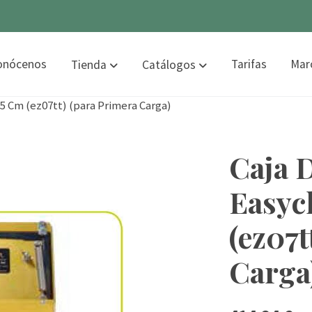
onócenos
Tarifas
Mar
Tienda
Catálogos
5 Cm (ez07tt) (para Primera Carga)
Caja 
Easyc
(ez07t
Carga