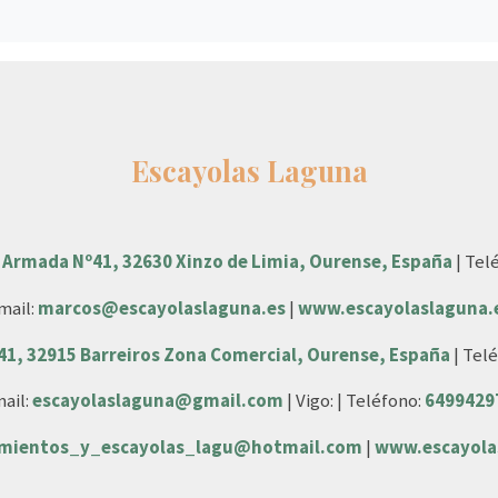
Escayolas Laguna
 Armada Nº41, 32630 Xinzo de Limia, Ourense, España
| Tel
mail:
marcos@escayolaslaguna.es
|
www.escayolaslaguna.
 41, 32915 Barreiros Zona Comercial, Ourense, España
| Tel
ail:
escayolaslaguna@gmail.com
| Vigo: | Teléfono:
6499429
amientos_y_escayolas_lagu@hotmail.com
|
www.escayola