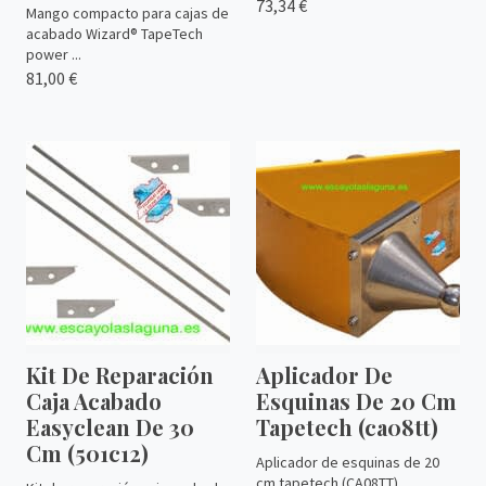
73,34 €
Mango compacto para cajas de
acabado Wizard® TapeTech
power ...
81,00 €
Kit De Reparación
Aplicador De
Caja Acabado
Esquinas De 20 Cm
Easyclean De 30
Tapetech (ca08tt)
Cm (501c12)
Aplicador de esquinas de 20
cm tapetech (CA08TT)