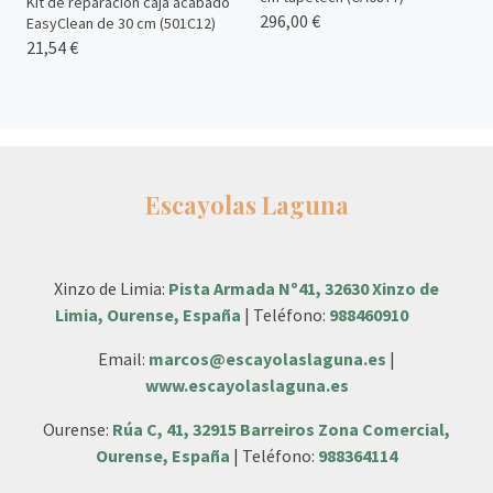
Kit de reparación caja acabado
296,00 €
EasyClean de 30 cm (501C12)
21,54 €
Escayolas Laguna
Xinzo de Limia:
Pista Armada Nº41, 32630 Xinzo de
Limia, Ourense, España
| Teléfono:
988460910
Email:
marcos@escayolaslaguna.es
|
www.escayolaslaguna.es
Ourense:
Rúa C, 41, 32915 Barreiros Zona Comercial,
Ourense, España
| Teléfono:
988364114