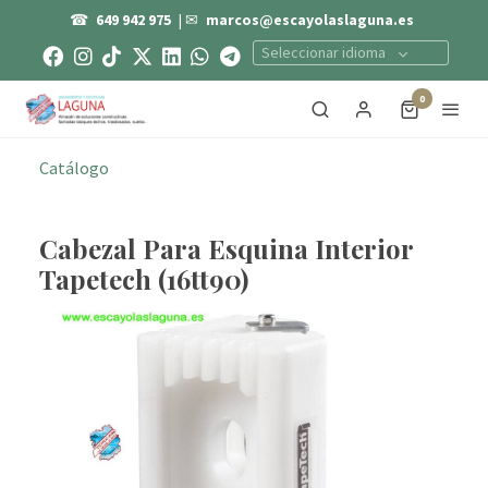
☎
649 942 975
| ✉
marcos@escayolaslaguna.es
Seleccionar idioma
0
Catálogo
Cabezal Para Esquina Interior
Tapetech (16tt90)