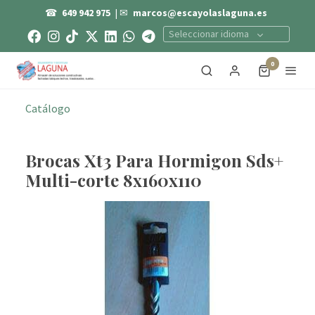
☎
649 942 975
| ✉
marcos@escayolaslaguna.es
Seleccionar idioma
0
Catálogo
Brocas Xt3 Para Hormigon Sds+
Multi-corte 8x160x110