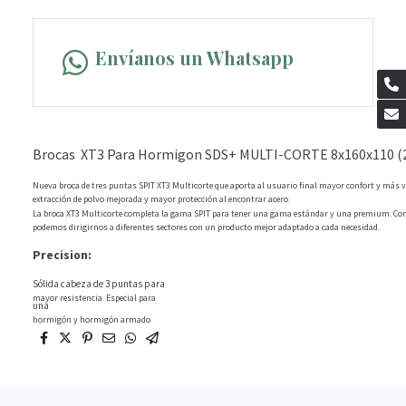
Envíanos un Whatsapp
Brocas XT3 Para Hormigon SDS+ MULTI-CORTE 8x160x110 (
Nueva broca de tres puntas SPIT XT3 Multicorte que aporta al usuario final mayor confort y más v
extracción de polvo mejorada y mayor protección al encontrar acero.
La broca XT3 Multicorte completa la gama SPIT para tener una gama estándar y una premium. Con 
podemos dirigirnos a diferentes sectores con un producto mejor adaptado a cada necesidad.
Precision:
Sólida cabeza de 3 puntas para
mayor resistencia. Especial para
una
hormigón y hormigón armado