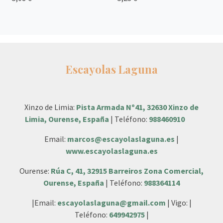
Escayolas Laguna
Xinzo de Limia:
Pista Armada Nº41, 32630 Xinzo de
Limia, Ourense, España
| Teléfono:
988460910
Email:
marcos@escayolaslaguna.es
|
www.escayolaslaguna.es
Ourense:
Rúa C, 41, 32915 Barreiros Zona Comercial,
Ourense, España
| Teléfono:
988364114
|Email:
escayolaslaguna@gmail.com
| Vigo: |
Teléfono:
649942975
|