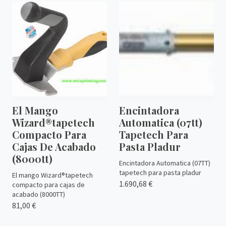
El Mango
Encintadora
Wizard®tapetech
Automatica (07tt)
Compacto Para
Tapetech Para
Cajas De Acabado
Pasta Pladur
(8000tt)
Encintadora Automatica (07TT)
tapetech para pasta pladur
El mango Wizard®tapetech
1.690,68 €
compacto para cajas de
acabado (8000TT)
81,00 €