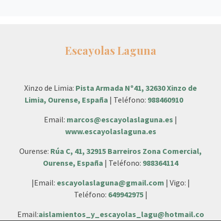
Escayolas Laguna
Xinzo de Limia:
Pista Armada Nº41, 32630 Xinzo de
Limia, Ourense, España
| Teléfono:
988460910
Email:
marcos@escayolaslaguna.es
|
www.escayolaslaguna.es
Ourense:
Rúa C, 41, 32915 Barreiros Zona Comercial,
Ourense, España
| Teléfono:
988364114
|Email:
escayolaslaguna@gmail.com
| Vigo: |
Teléfono:
649942975
|
Email:
aislamientos_y_escayolas_lagu@hotmail.co