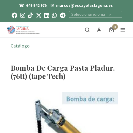
☎
649 942 975
| ✉
marcos@escayolaslaguna.es
Seleccionar idioma
0
Catálogo
Bomba De Carga Pasta Pladur.
(76tt) (tape Tech)