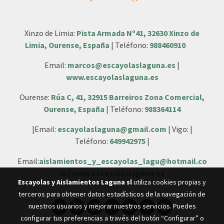
Xinzo de Limia:
Pista Armada Nº41, 32630 Xinzo de
Limia, Ourense, España
| Teléfono:
988460910
Email:
marcos@escayolaslaguna.es
|
www.escayolaslaguna.es
Ourense:
Rúa C, 41, 32915 Barreiros Zona Comercial,
Ourense, España
| Teléfono:
988364114
|Email:
escayolaslaguna@gmail.com
| Vigo: |
Teléfono:
649942975
|
Email:
aislamientos_y_escayolas_lagu@hotmail.co
m
|
www.escayolaslaguna.es
Escayolas y Aislamientos Laguna sl
utiliza cookies propias y
terceros para obtener datos estadísticos de la navegación de
nuestros usuarios y mejorar nuestros servicios. Puedes
configurar tus preferencias a través del botón “Configurar” o