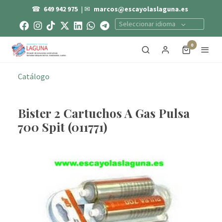
☎
649 942 975
| ✉
marcos@escayolaslaguna.es
Seleccionar idioma
0
Catálogo
Bister 2 Cartuchos A Gas Pulsa
700 Spit (011771)