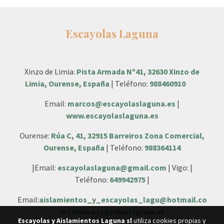
Escayolas Laguna
Xinzo de Limia:
Pista Armada Nº41, 32630 Xinzo de
Limia, Ourense, España
| Teléfono:
988460910
Email:
marcos@escayolaslaguna.es
|
www.escayolaslaguna.es
Ourense:
Rúa C, 41, 32915 Barreiros Zona Comercial,
Ourense, España
| Teléfono:
988364114
|Email:
escayolaslaguna@gmail.com
| Vigo: |
Teléfono:
649942975
|
Email:
aislamientos_y_escayolas_lagu@hotmail.co
m
|
www.escayolaslaguna.es
Escayolas y Aislamientos Laguna sl
utiliza cookies propias y