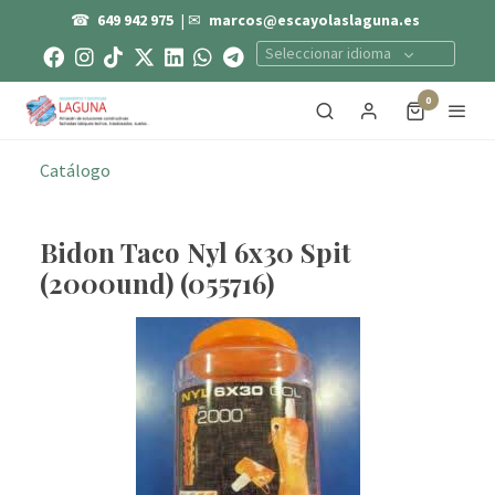
☎
649 942 975
| ✉
marcos@escayolaslaguna.es
Seleccionar idioma
0
Catálogo
Bidon Taco Nyl 6x30 Spit
(2000und) (055716)