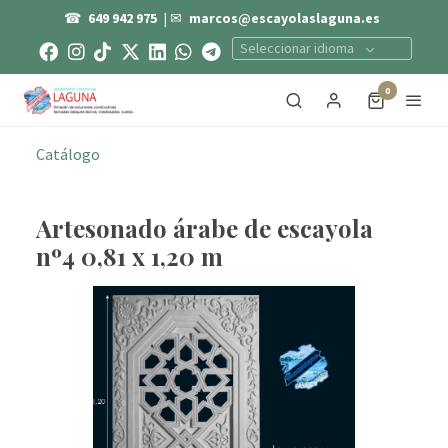
☎
649 942 975
| ✉
marcos@escayolaslaguna.es
Seleccionar idioma
0
Catálogo
Artesonado árabe de escayola
nº4 0,81 x 1,20 m