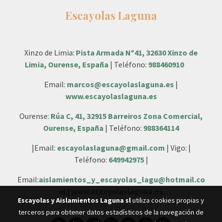
Escayolas Laguna
Xinzo de Limia:
Pista Armada Nº41, 32630 Xinzo de
Limia, Ourense, España
| Teléfono:
988460910
Email:
marcos@escayolaslaguna.es
|
www.escayolaslaguna.es
Ourense:
Rúa C, 41, 32915 Barreiros Zona Comercial,
Ourense, España
| Teléfono:
988364114
|Email:
escayolaslaguna@gmail.com
| Vigo: |
Teléfono:
649942975
|
Email:
aislamientos_y_escayolas_lagu@hotmail.co
m
|
www.escayolaslaguna.es
Escayolas y Aislamientos Laguna sl
utiliza cookies propias y
terceros para obtener datos estadísticos de la navegación de