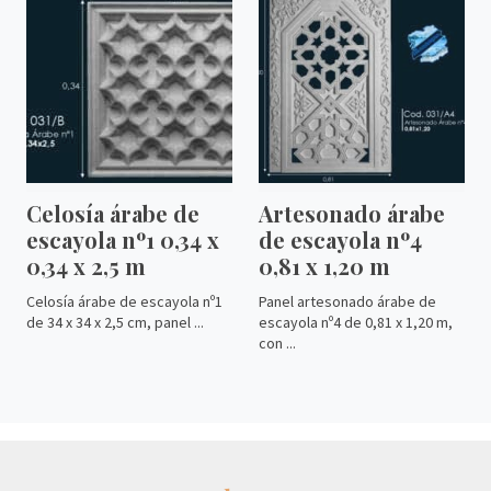
Celosía árabe de
Artesonado árabe
escayola nº1 0,34 x
de escayola nº4
0,34 x 2,5 m
0,81 x 1,20 m
Celosía árabe de escayola nº1
Panel artesonado árabe de
de 34 x 34 x 2,5 cm, panel ...
escayola nº4 de 0,81 x 1,20 m,
con ...