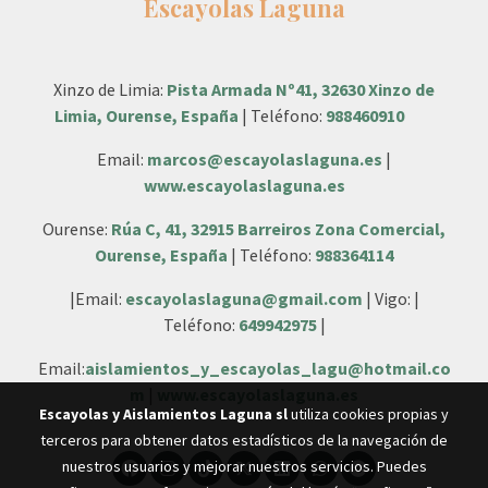
Escayolas Laguna
Xinzo de Limia:
Pista Armada Nº41, 32630 Xinzo de
Limia, Ourense, España
| Teléfono:
988460910
Email:
marcos@escayolaslaguna.es
|
www.escayolaslaguna.es
Ourense:
Rúa C, 41, 32915 Barreiros Zona Comercial,
Ourense, España
| Teléfono:
988364114
|Email:
escayolaslaguna@gmail.com
| Vigo: |
Teléfono:
649942975
|
Email:
aislamientos_y_escayolas_lagu@hotmail.co
m
|
www.escayolaslaguna.es
Escayolas y Aislamientos Laguna sl
utiliza cookies propias y
terceros para obtener datos estadísticos de la navegación de
nuestros usuarios y mejorar nuestros servicios. Puedes