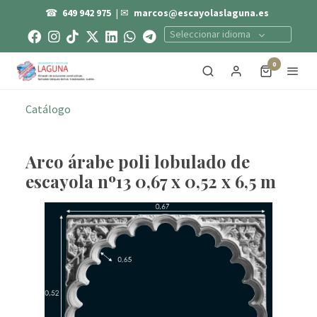
☎
649 942 975
| ✉
marcos@escayolaslaguna.es
Seleccionar idioma
0
Catálogo
Arco árabe poli lobulado de
escayola nº13 0,67 x 0,52 x 6,5 m