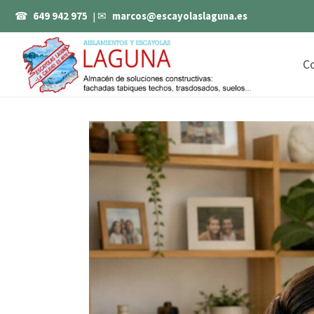
☎
649 942 975
| ✉
marcos@escayolaslaguna.es
C