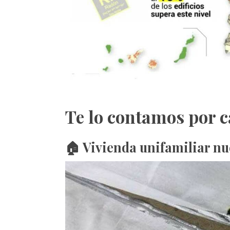
Te lo contamos por 
🏠 Vivienda unifamiliar nu