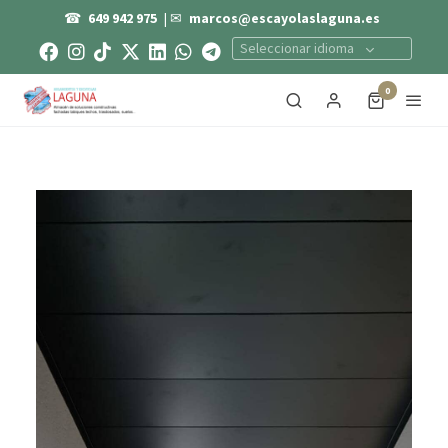
☎
649 942 975
| ✉
marcos@escayolaslaguna.es
Seleccionar idioma
0