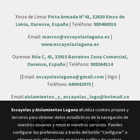
Xinzo de Limia:
Pista Armada Nº41, 32630 Xinzo de
Limia, Ourense, España
| Teléfono:
988460910
Email:
marcos@escayolaslaguna.es
|
www.escayolaslaguna.es
Ourense:
Rúa C, 41, 32915 Barreiros Zona Comercial,
Ourense, España
| Teléfono:
988364114
|Email:
escayolaslaguna@gmail.com
| Vigo: |
Teléfono:
649942975
|
Email:
aislamientos_y_escayolas_lagu@hotmail.co
m
|
www.escayolaslaguna.es
Escayolas y Aislamientos Laguna sl
utiliza cookies propias y
terceros para obtener datos estadísticos de la navegación de
nuestros usuarios y mejorar nuestros servicios. Puedes
configurar tus preferencias a través del botón “Configurar” o
Política de cookies
obtener más información en nuestra
política de cookies
.