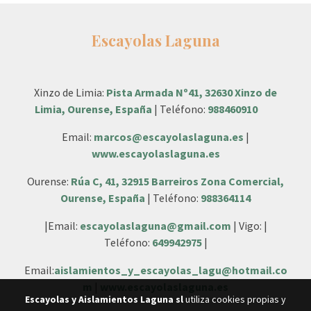
Escayolas Laguna
Xinzo de Limia:
Pista Armada Nº41, 32630 Xinzo de
Limia, Ourense, España
| Teléfono:
988460910
Email:
marcos@escayolaslaguna.es
|
www.escayolaslaguna.es
Ourense:
Rúa C, 41, 32915 Barreiros Zona Comercial,
Ourense, España
| Teléfono:
988364114
|Email:
escayolaslaguna@gmail.com
| Vigo: |
Teléfono:
649942975
|
Email:
aislamientos_y_escayolas_lagu@hotmail.co
m
|
www.escayolaslaguna.es
Escayolas y Aislamientos Laguna sl
utiliza cookies propias y