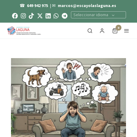
☎
649 942 975
| ✉
marcos@escayolaslaguna.es
Seleccionar idioma
0