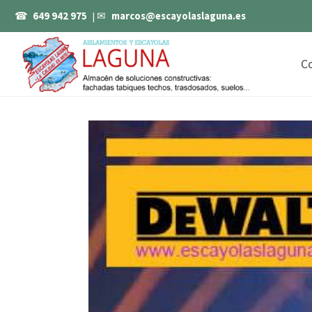
☎
649 942 975
| ✉
marcos@escayolaslaguna.es
C