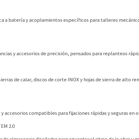
raca a batería y acoplamientos específicos para talleres mecán
ancias y accesorios de precisión, pensados para replanteos rápid
sierras de calar, discos de corte INOX y hojas de sierra de alto
y accesorios compatibles para fijaciones rápidas y seguras en o
EM 2.0
es de almacenaje diseñadas para aguantar el ritmo de la obra y