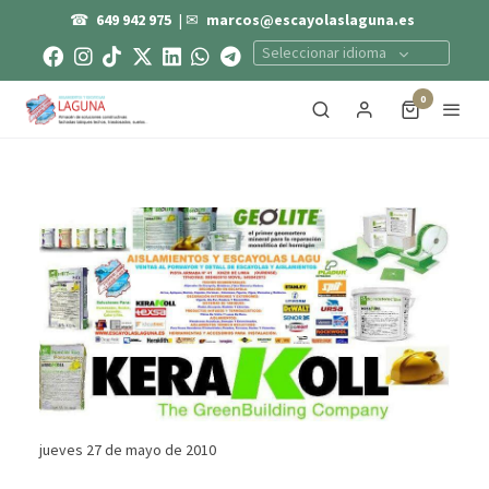
☎
649 942 975
| ✉
marcos@escayolaslaguna.es
Seleccionar idioma
0
jueves 27 de mayo de 2010