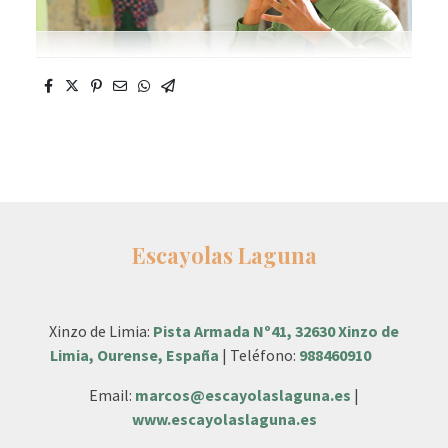
Escayolas Laguna
Xinzo de Limia:
Pista Armada Nº41, 32630 Xinzo de
Limia, Ourense, España
| Teléfono:
988460910
Email:
marcos@escayolaslaguna.es
|
www.escayolaslaguna.es